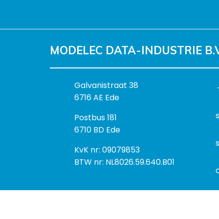
MODELEC DATA-INDUSTRIE B.V
B
Galvanistraat 38
e
6716 AE Ede
z
P
Postbus 181
o
o
6710 BD Ede
e
s
k
I
KvK nr: 09079853
t
a
n
BTW nr: NL8026.59.640.B01
a
d
f
d
r
o
r
e
r
e
s
m
s