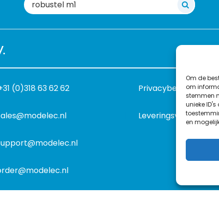
Zoeken
naar:
.
Om de best
om informat
+31 (0)318 63 62 62
Privacybeleid
stemmen me
unieke ID's
toestemmin
sales@modelec.nl
Leveringsvoorwaard
en mogelij
support@modelec.nl
order@modelec.nl