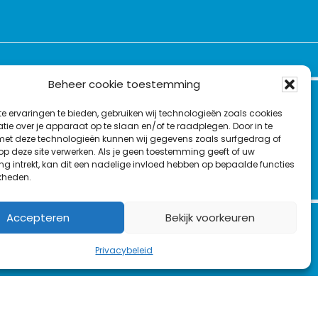
VOLG ONS OP:
Beheer cookie toestemming
e ervaringen te bieden, gebruiken wij technologieën zoals cookies
Nieuwsbrief
L
F
Y
C
ie over je apparaat op te slaan en/of te raadplegen. Door in te
t deze technologieën kunnen wij gegevens zoals surfgedrag of
i
a
o
o
T
 op deze site verwerken. Als je geen toestemming geeft of uw
n
c
u
n
g intrekt, kan dit een nadelige invloed hebben op bepaalde functies
en
w
k
e
T
t
kheden.
i
e
b
u
a
t
d
o
b
c
Accepteren
Bekijk voorkeuren
t
I
o
e
t
e
n
k
Privacybeleid
r