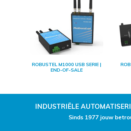
ROBUSTEL M1000 USB SERIE |
ROB
END-OF-SALE
INDUSTRIËLE AUTOMATISE
Sinds 1977 jouw betro