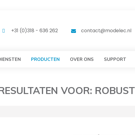
MODELEC
MODELEC
+31 (0)318 - 636 262
contact@modelec.nl
DIENSTEN
PRODUCTEN
OVER ONS
SUPPORT
RESULTATEN VOOR: ROBUST