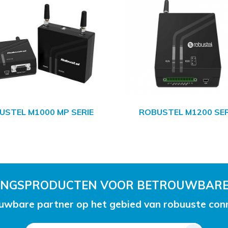
USTEL M1000 MP SERIE
ROBUSTEL M1200 SER
RINGSPRODUCTEN VOOR BETROUWBARE
uwbare partner op het gebied van robuuste conne