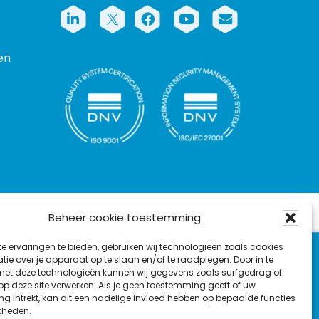
L
F
Y
C
i
a
o
o
T
n
c
u
n
en
w
k
e
T
t
i
e
b
u
a
t
d
o
b
c
t
I
o
e
t
e
n
k
r
rs
Beheer cookie toestemming
e ervaringen te bieden, gebruiken wij technologieën zoals cookies
ie over je apparaat op te slaan en/of te raadplegen. Door in te
Nieuwsbrief
t deze technologieën kunnen wij gegevens zoals surfgedrag of
 op deze site verwerken. Als je geen toestemming geeft of uw
g intrekt, kan dit een nadelige invloed hebben op bepaalde functies
kheden.