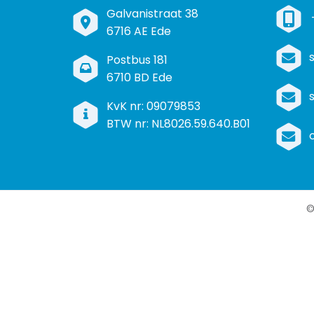
B
Galvanistraat 38
e
6716 AE Ede
z
P
Postbus 181
o
o
6710 BD Ede
e
s
k
I
KvK nr: 09079853
t
a
n
BTW nr: NL8026.59.640.B01
a
d
f
d
r
o
r
e
r
e
s
m
s
a
t
i
e