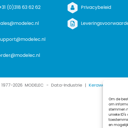
+31 (0)318 63 62 62
Privacybeleid
sales@modelec.nl
Leveringsvoorwaard
support@modelec.nl
order@modelec.nl
©
1977
-2026
MODELEC
-
Data-Industrie
|
Keraweb & Partne
Om de best
om informat
stemmen me
unieke ID's
toestemmin
en mogelij