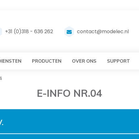
DELEC
MODELEC
+31 (0)318 - 636 262
contact@modelec.nl
DIENSTEN
PRODUCTEN
OVER ONS
SUPPORT
4
E-INFO NR.04
.