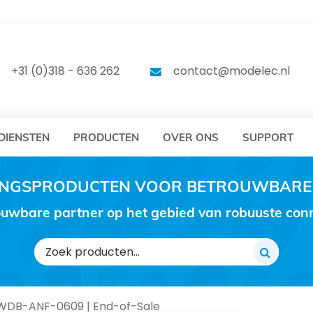
DELEC
MODELEC
+31 (0)318 - 636 262
contact@modelec.nl
DIENSTEN
PRODUCTEN
OVER ONS
SUPPORT
RINGSPRODUCTEN VOOR BETROUWBARE
uwbare partner op het gebied van robuuste conne
Zoeken
naar:
DB-ANF-0609 | End-of-Sale