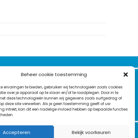
VOLG ONS OP:
Beheer cookie toestemming
Nieuwsbrief
e ervaringen te bieden, gebruiken wij technologieën zoals cookies
L
F
Y
C
ie over je apparaat op te slaan en/of te raadplegen. Door in te
t deze technologieën kunnen wij gegevens zoals surfgedrag of
i
a
o
o
T
 op deze site verwerken. Als je geen toestemming geeft of uw
n
c
u
n
g intrekt, kan dit een nadelige invloed hebben op bepaalde functies
en
w
k
e
T
t
kheden.
i
e
b
u
a
t
d
o
b
c
Accepteren
Bekijk voorkeuren
t
I
o
e
t