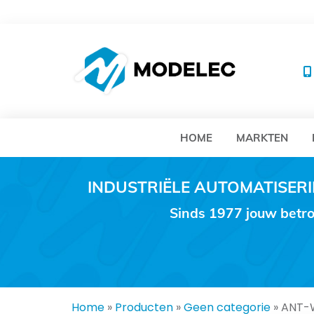
MO
HOME
MARKTEN
INDUSTRIËLE AUTOMATISE
Sinds 1977 jouw betro
Home
»
Producten
»
Geen categorie
»
ANT-W