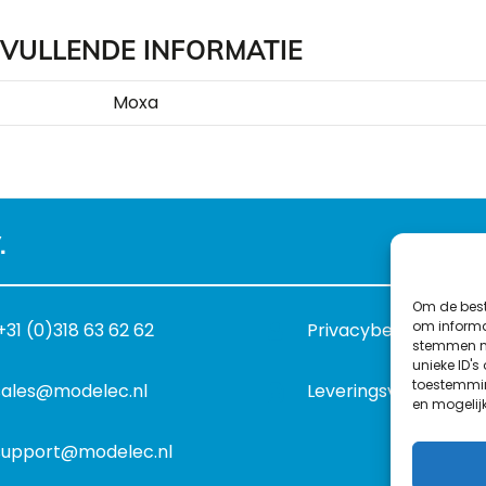
VULLENDE INFORMATIE
Moxa
.
Om de best
om informat
+31 (0)318 63 62 62
Privacybeleid
stemmen me
unieke ID's
toestemmin
sales@modelec.nl
Leveringsvoorwaard
en mogelij
support@modelec.nl