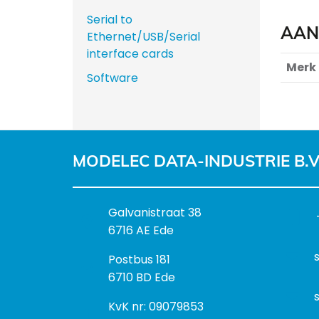
Serial to
AAN
Ethernet/USB/Serial
interface cards
Merk
Software
MODELEC DATA-INDUSTRIE B.V
B
Galvanistraat 38
e
6716 AE Ede
z
P
Postbus 181
o
o
6710 BD Ede
e
s
k
I
KvK nr: 09079853
t
a