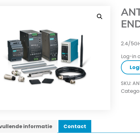
ANT
END
2.4/5G
Log-in o
Log
SKU:
AN
Categor
ullende informatie
Contact