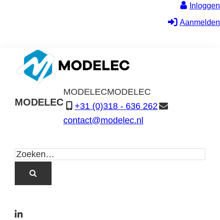
Inloggen
Aanmelden
MODELEC
MODELEC
MODELEC
+31 (0)318 - 636 262
Data-
contact@modelec.nl
Industrie
L