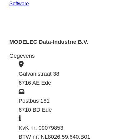
Software
MODELEC Data-Industrie B.V.
Gegevens
B
e
Galvanistraat 38
z
6716 AE Ede
o
P
e
o
Postbus 181
k
s
6710 BD Ede
I
a
t
n
d
a
KvK nr: 09079853
f
r
d
BTW nr: NL8026.59.640.B01