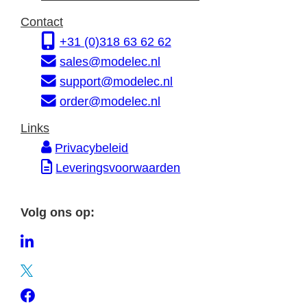
o
e
r
Contact
r
s
e
+31 (0)318 63 62 62
m
s
sales@modelec.nl
a
support@modelec.nl
t
order@modelec.nl
i
Links
e
Privacybeleid
Leveringsvoorwaarden
Volg ons op:
L
i
T
n
w
F
k