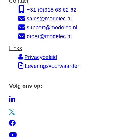
Contact
r
s
e
+31 (0)318 63 62 62
m
s
sales@modelec.nl
a
support@modelec.nl
t
order@modelec.nl
i
Links
e
Privacybeleid
Leveringsvoorwaarden
Volg ons op:
L
i
T
n
w
F
k
i
a
e
Y