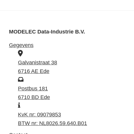
MODELEC Data-Industrie B.V.
Gegevens
B
e
Galvanistraat 38
z
6716 AE Ede
o
P
e
o
Postbus 181
k
s
6710 BD Ede
I
a
t
n
d
a
KvK nr: 09079853
f
r
d
BTW nr: NL8026.59.640.B01
o
e
r