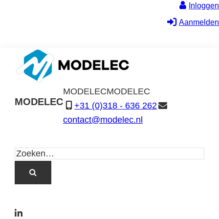
Inloggen
Aanmelden
MODELEC
MODELEC
MODELEC
+31 (0)318 - 636 262
Data-
contact@modelec.nl
Industrie
L