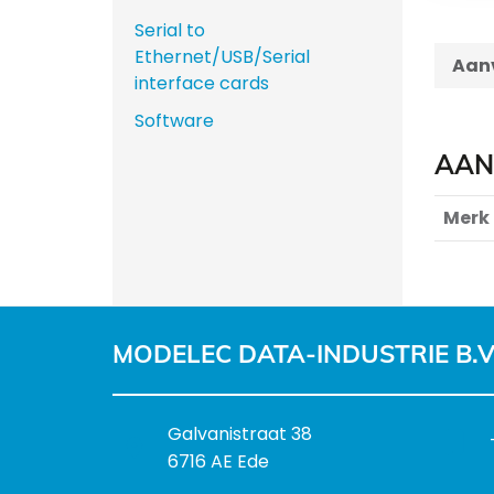
Serial to
Ethernet/USB/Serial
Aanv
interface cards
Software
AAN
Merk
MODELEC DATA-INDUSTRIE B.V
B
Galvanistraat 38
e
6716 AE Ede
z