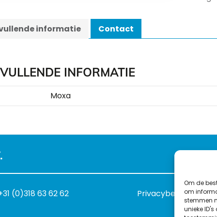
ullende informatie
Contact
VULLENDE INFORMATIE
Moxa
.
Om de best
om informat
+31 (0)318 63 62 62
Privacybeleid
stemmen me
unieke ID's