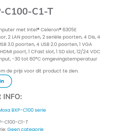
-C100-C1-T
puter met Intel® Celeron® 6305E
or, 2 LAN poorten, 2 seriële poorten, 4 DIs, 4
USB 3.0 poorten, 4 USB 2.0 poorten, 1 VGA
 HDMI poort, 1 CFast slot, 1 SD slot, 12/24 VDC
nput, -30 tot 60°C omgevingstemperatuur
m de prijs voor dit product te zien.
in
 INFO:
Moxa BXP-C100 serie
P-C100-C1-T
ie:
Geen categorie