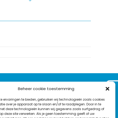
VOLG ONS OP:
Beheer cookie toestemming
Nieuwsbrief
e ervaringen te bieden, gebruiken wij technologieën zoals cookies
L
F
Y
C
ie over je apparaat op te slaan en/of te raadplegen. Door in te
t deze technologieën kunnen wij gegevens zoals surfgedrag of
i
a
o
o
T
 op deze site verwerken. Als je geen toestemming geeft of uw
n
c
u
n