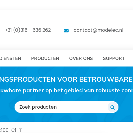
DELEC
MODELEC
+31 (0)318 - 636 262
contact@modelec.nl
DIENSTEN
PRODUCTEN
OVER ONS
SUPPORT
RINGSPRODUCTEN VOOR BETROUWBARE
uwbare partner op het gebied van robuuste conne
Zoeken
naar:
100-C1-T