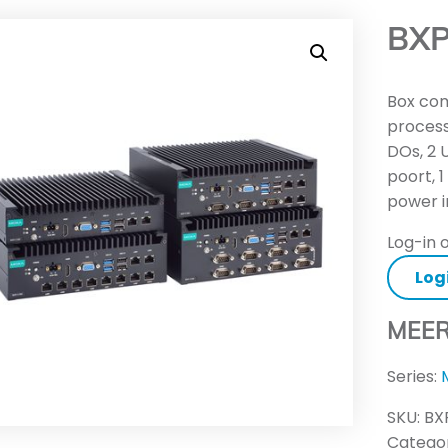
BXP
Box com
process
DOs, 2 
poort, 1
power i
Log-in o
Log
MEER
Series:
SKU:
BX
Categor