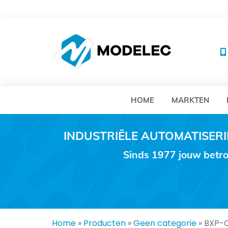
MO
HOME
MARKTEN
INDUSTRIËLE AUTOMATISE
Sinds 1977 jouw betro
Home
»
Producten
»
Geen categorie
»
BXP-C