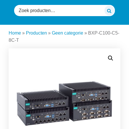
Zoeken
naar:
Home
»
Producten
»
Geen categorie
»
BXP-C100-C5-
8C-T