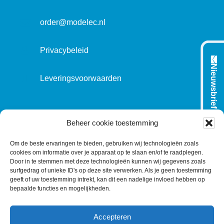
i
e
order@modelec.nl
Privacybeleid
Nieuwsbrief
Leveringsvoorwaarden
VOLG ONS OP:
Beheer cookie toestemming
Om de beste ervaringen te bieden, gebruiken wij technologieën zoals
cookies om informatie over je apparaat op te slaan en/of te raadplegen.
L
T
F
Y
C
Door in te stemmen met deze technologieën kunnen wij gegevens zoals
surfgedrag of unieke ID's op deze site verwerken. Als je geen toestemming
i
w
a
o
o
geeft of uw toestemming intrekt, kan dit een nadelige invloed hebben op
n
i
c
u
n
bepaalde functies en mogelijkheden.
k
t
e
T
t
e
t
b
u
a
Accepteren
d
e
o
b
c