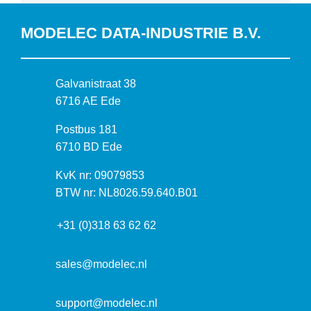
MODELEC DATA-INDUSTRIE B.V.
B
Galvanistraat 38
e
6716 AE Ede
z
P
Postbus 181
o
o
6710 BD Ede
e
s
k
I
KvK nr: 09079853
t
a
n
BTW nr: NL8026.59.640.B01
a
d
f
d
r
+31 (0)318 63 62 62
o
r
e
r
e
s
m
sales@modelec.nl
s
a
t
support@modelec.nl