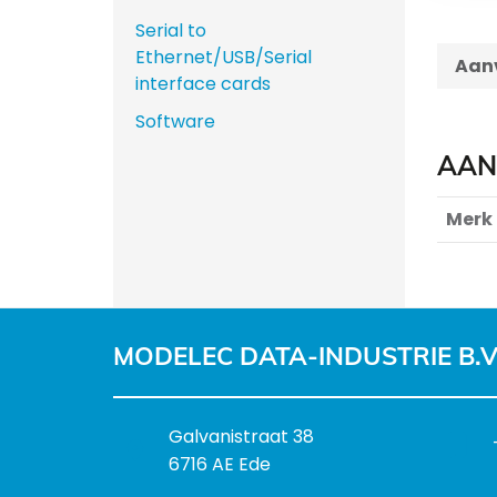
Serial to
Ethernet/USB/Serial
Aanv
interface cards
Software
AAN
Merk
MODELEC DATA-INDUSTRIE B.V
B
Galvanistraat 38
e
6716 AE Ede
z