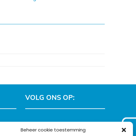
VOLG ONS OP:
L
F
Y
C
i
a
o
o
Beheer cookie toestemming
T
n
c
u
n