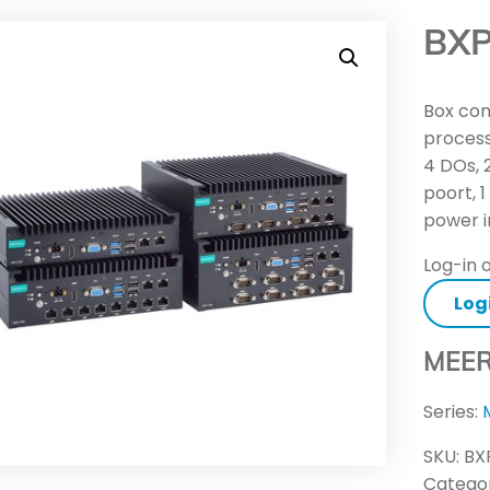
BXP
Box com
processo
4 DOs, 
poort, 1
power i
Log-in o
Log
MEER
Series:
SKU:
BX
Categor