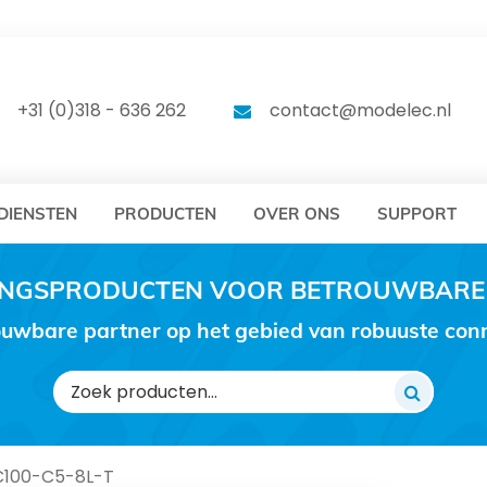
DELEC
MODELEC
+31 (0)318 - 636 262
contact@modelec.nl
DIENSTEN
PRODUCTEN
OVER ONS
SUPPORT
RINGSPRODUCTEN VOOR BETROUWBARE
uwbare partner op het gebied van robuuste conne
Zoeken
naar:
C100-C5-8L-T