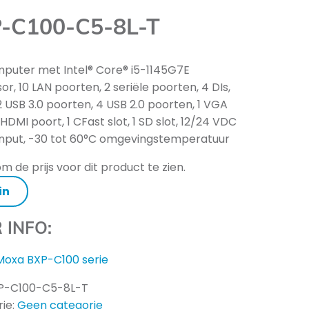
-C100-C5-8L-T
puter met Intel® Core® i5-1145G7E
r, 10 LAN poorten, 2 seriële poorten, 4 DIs,
2 USB 3.0 poorten, 4 USB 2.0 poorten, 1 VGA
 HDMI poort, 1 CFast slot, 1 SD slot, 12/24 VDC
nput, -30 tot 60°C omgevingstemperatuur
m de prijs voor dit product te zien.
in
 INFO:
Moxa BXP-C100 serie
P-C100-C5-8L-T
ie:
Geen categorie