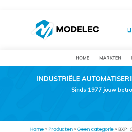
MO
HOME
MARKTEN
INDUSTRIËLE AUTOMATISE
Sinds 1977 jouw betro
Home
»
Producten
»
Geen categorie
»
BXP-