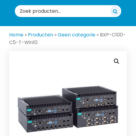
Zoeken
naar:
Home
»
Producten
»
Geen categorie
»
BXP-C100-
C5-T-Win10