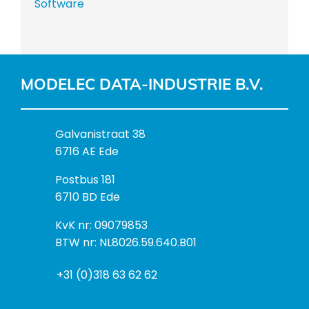
Software
MODELEC DATA-INDUSTRIE B.V.
B
Galvanistraat 38
e
6716 AE Ede
z
P
Postbus 181
o
o
6710 BD Ede
e
s
k
I
KvK nr: 09079853
t
a
n
BTW nr: NL8026.59.640.B01
a
d
f
d
r
+31 (0)318 63 62 62
o
r
e
r
e
s