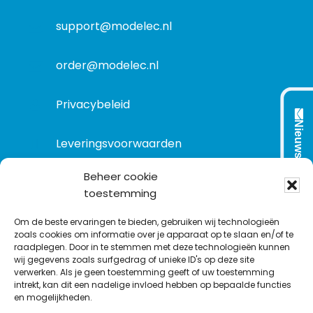
a
t
support@modelec.nl
i
e
order@modelec.nl
Privacybeleid
Nieuwsbrief
Leveringsvoorwaarden
Beheer cookie
toestemming
VOLG ONS OP:
Om de beste ervaringen te bieden, gebruiken wij technologieën
zoals cookies om informatie over je apparaat op te slaan en/of te
raadplegen. Door in te stemmen met deze technologieën kunnen
L
T
F
Y
C
wij gegevens zoals surfgedrag of unieke ID's op deze site
i
w
a
o
o
verwerken. Als je geen toestemming geeft of uw toestemming
intrekt, kan dit een nadelige invloed hebben op bepaalde functies
n
i
c
u
n
en mogelijkheden.
k
t
e
T
t