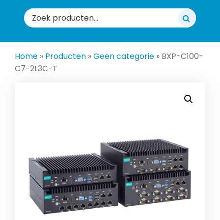
Zoeken
naar:
Home
»
Producten
»
Geen categorie
»
BXP-C100-
C7-2L3C-T