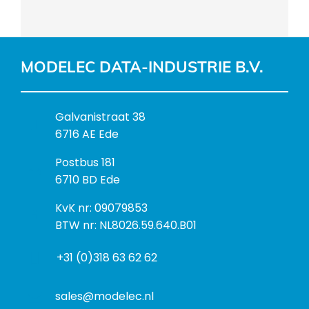
MODELEC DATA-INDUSTRIE B.V.
B
Galvanistraat 38
e
6716 AE Ede
z
P
Postbus 181
o
o
6710 BD Ede
e
s
k
I
KvK nr: 09079853
t
a
n
BTW nr: NL8026.59.640.B01
a
d
f
d
r
+31 (0)318 63 62 62
o
r
e
r
e
s
m
sales@modelec.nl
s