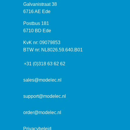
B
Galvanistraat 38
e
6716 AE Ede
z
P
Postbus 181
o
o
6710 BD Ede
e
s
k
I
KvK nr: 09079853
t
a
n
BTW nr: NL8026.59.640.B01
a
d
f
d
r
+31 (0)318 63 62 62
o
r
e
r
e
s
m
sales@modelec.nl
s
a
t
support@modelec.nl
i
e
order@modelec.nl
Privacybeleid