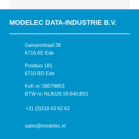
MODELEC DATA-INDUSTRIE B.V.
B
Galvanistraat 38
e
6716 AE Ede
z
P
Postbus 181
o
o
6710 BD Ede
e
s
k
I
KvK nr: 09079853
t
a
n
BTW nr: NL8026.59.640.B01
a
d
f
d
r
+31 (0)318 63 62 62
o
r
e
r
e
s
m
sales@modelec.nl
s
a