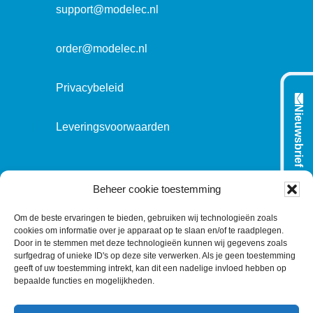
t
support@modelec.nl
i
e
order@modelec.nl
Privacybeleid
Nieuwsbrief
Leveringsvoorwaarden
VOLG ONS OP:
Beheer cookie toestemming
Om de beste ervaringen te bieden, gebruiken wij technologieën zoals
cookies om informatie over je apparaat op te slaan en/of te raadplegen.
L
T
F
Y
C
Door in te stemmen met deze technologieën kunnen wij gegevens zoals
surfgedrag of unieke ID's op deze site verwerken. Als je geen toestemming
i
w
a
o
o
geeft of uw toestemming intrekt, kan dit een nadelige invloed hebben op
n
i
c
u
n
bepaalde functies en mogelijkheden.
k
t
e
T
t
e
t
b
u
a