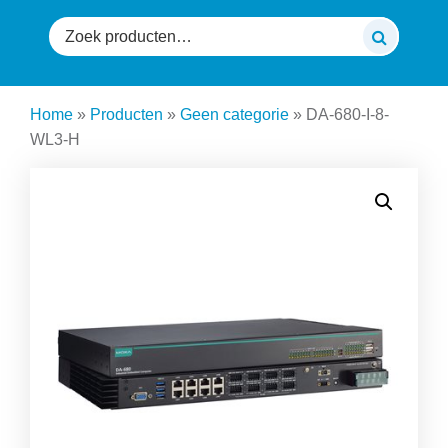
Zoeken
naar:
Home
»
Producten
»
Geen categorie
»
DA-680-I-8-
WL3-H