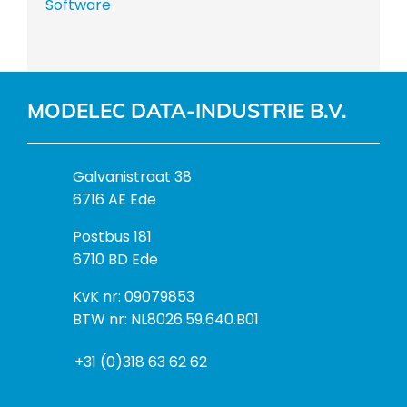
Software
MODELEC DATA-INDUSTRIE B.V.
B
Galvanistraat 38
e
6716 AE Ede
z
P
Postbus 181
o
o
6710 BD Ede
e
s
k
I
KvK nr: 09079853
t
a
n
BTW nr: NL8026.59.640.B01
a
d
f
d
r
+31 (0)318 63 62 62
o
r
e
r
e
s