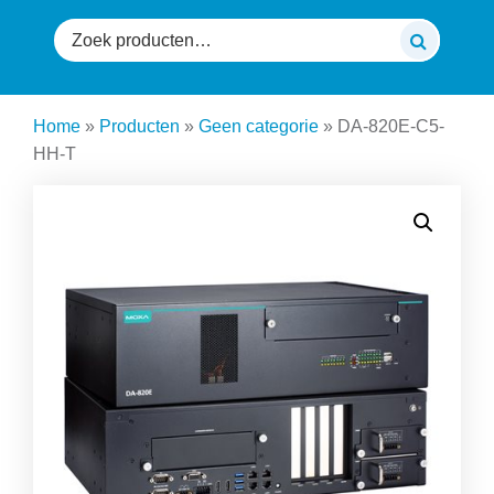
Zoeken
naar:
Home
»
Producten
»
Geen categorie
»
DA-820E-C5-
HH-T