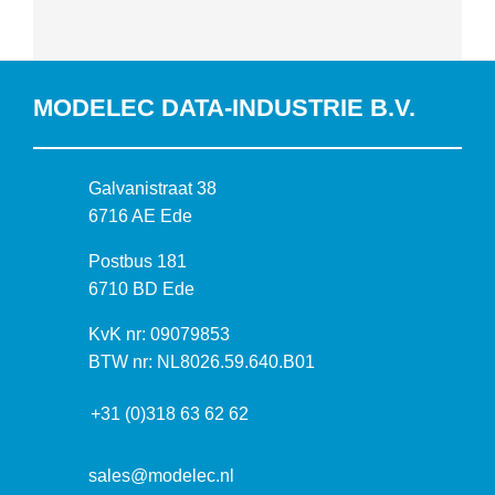
MODELEC DATA-INDUSTRIE B.V.
B
Galvanistraat 38
e
6716 AE Ede
z
P
Postbus 181
o
o
6710 BD Ede
e
s
k
I
KvK nr: 09079853
t
a
n
BTW nr: NL8026.59.640.B01
a
d
f
d
r
+31 (0)318 63 62 62
o
r
e
r
e
s
m
sales@modelec.nl
s