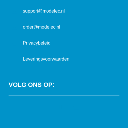
a
t
support@modelec.nl
i
e
order@modelec.nl
Privacybeleid
Leveringsvoorwaarden
VOLG ONS OP:
L
T
F
Y
C
i
w
a
o
o
n
i
c
u
n
k
t
e
T
t