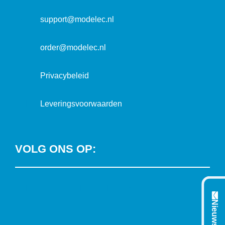
a
t
support@modelec.nl
i
e
order@modelec.nl
Privacybeleid
Leveringsvoorwaarden
VOLG ONS OP:
L
T
F
Y
C
i
w
a
o
o
Nieuwsbrief
n
i
c
u
n
k
t
e
T
t