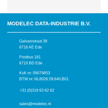
MODELEC DATA-INDUSTRIE B.V.
B
Galvanistraat 38
e
6716 AE Ede
z
P
Postbus 181
o
o
6710 BD Ede
e
s
k
I
KvK nr: 09079853
t
a
n
BTW nr: NL8026.59.640.B01
a
d
f
d
r
+31 (0)318 63 62 62
o
r
e
r
e
s
m
sales@modelec.nl
s