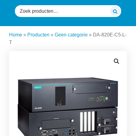
Zoeken
naar:
Home
»
Producten
»
Geen categorie
»
DA-820E-C5-L-
T