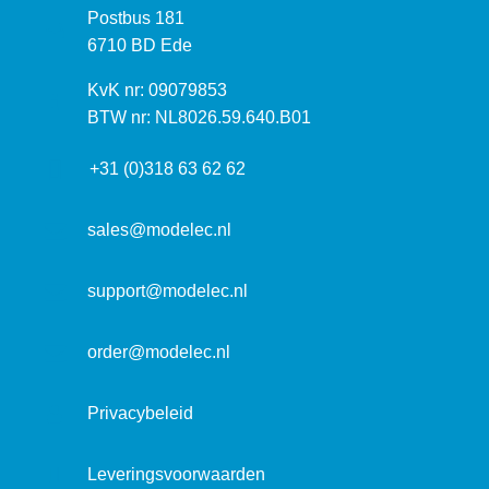
P
Postbus 181
o
o
6710 BD Ede
e
s
k
I
KvK nr: 09079853
t
a
n
BTW nr: NL8026.59.640.B01
a
d
f
d
r
+31 (0)318 63 62 62
o
r
e
r
e
s
m
sales@modelec.nl
s
a
t
support@modelec.nl
i
e
order@modelec.nl
Privacybeleid
Leveringsvoorwaarden