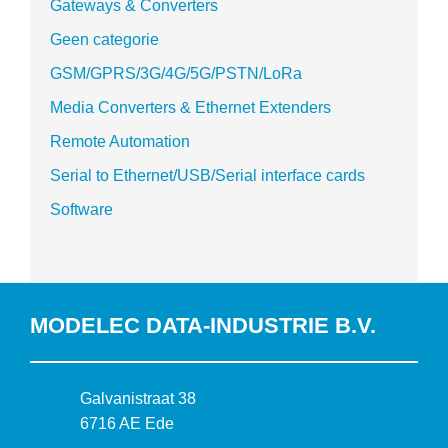
Gateways & Converters
Geen categorie
GSM/GPRS/3G/4G/5G/PSTN/LoRa
Media Converters & Ethernet Extenders
Remote Automation
Serial to Ethernet/USB/Serial interface cards
Software
MODELEC DATA-INDUSTRIE B.V.
B
Galvanistraat 38
e
6716 AE Ede
z