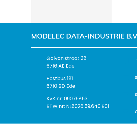
MODELEC DATA-INDUSTRIE B.V
B
Galvanistraat 38
e
6716 AE Ede
z
P
Postbus 181
o
o
6710 BD Ede
e
s
k
I
KvK nr: 09079853
t
a
n
BTW nr: NL8026.59.640.B01
a
d
f
d
r
o
r
e
r
e
s
m