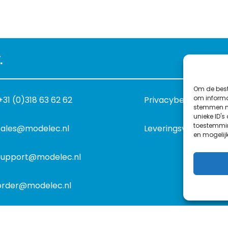
.
Om de best
om informat
+31 (0)318 63 62 62
Privacybeleid
stemmen me
unieke ID's
toestemmin
sales@modelec.nl
Leveringsvoorwaard
en mogelij
support@modelec.nl
order@modelec.nl