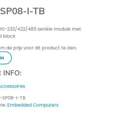
SP08-I-TB
RS-232/422/485 seriële module met
l block
m de prijs voor dit product te zien.
in
 INFO:
Accessoires
-SP08-I-TB
ie:
Embedded Computers