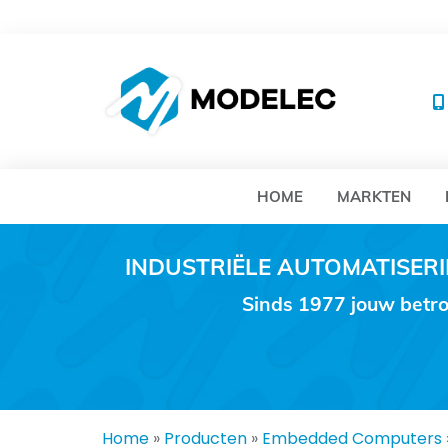
MO
HOME
MARKTEN
INDUSTRIËLE AUTOMATISE
Sinds 1977 jouw betro
Home
»
Producten
»
Embedded Computers