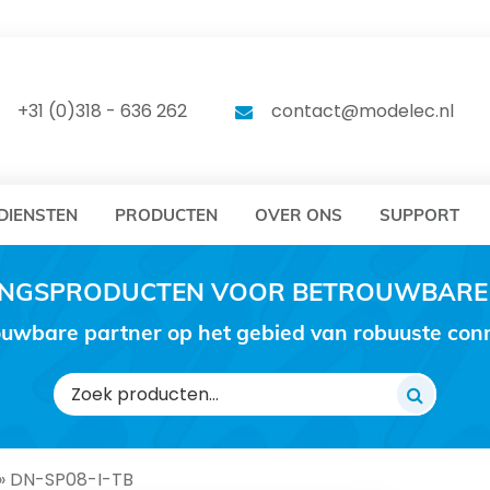
DELEC
MODELEC
+31 (0)318 - 636 262
contact@modelec.nl
DIENSTEN
PRODUCTEN
OVER ONS
SUPPORT
RINGSPRODUCTEN VOOR BETROUWBARE
uwbare partner op het gebied van robuuste conne
Zoeken
naar:
»
DN-SP08-I-TB