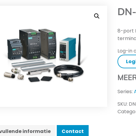
DN-
8-port 
termina
Log-in o
Log
MEER
Series:
SKU:
DN
Categor
ullende informatie
Contact