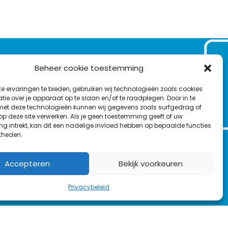
VOLG ONS OP:
Beheer cookie toestemming
Nieuwsbrief
e ervaringen te bieden, gebruiken wij technologieën zoals cookies
L
T
F
Y
C
ie over je apparaat op te slaan en/of te raadplegen. Door in te
t deze technologieën kunnen wij gegevens zoals surfgedrag of
i
w
a
o
o
 op deze site verwerken. Als je geen toestemming geeft of uw
n
i
c
u
n
g intrekt, kan dit een nadelige invloed hebben op bepaalde functies
en
k
t
e
T
t
kheden.
e
t
b
u
a
d
e
o
b
c
Accepteren
Bekijk voorkeuren
I
r
o
e
t
n
k
Privacybeleid