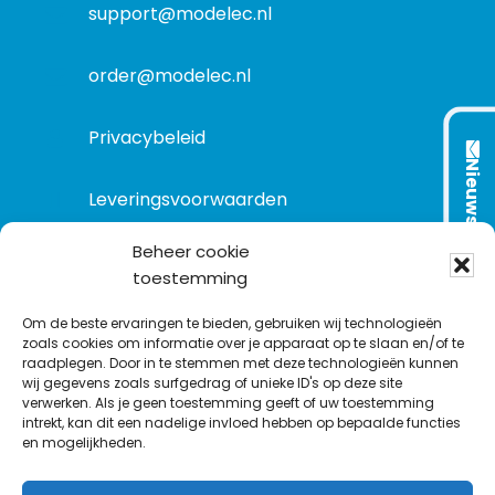
t
support@modelec.nl
i
e
order@modelec.nl
Privacybeleid
Nieuwsbrief
Leveringsvoorwaarden
Beheer cookie
toestemming
VOLG ONS OP:
Om de beste ervaringen te bieden, gebruiken wij technologieën
zoals cookies om informatie over je apparaat op te slaan en/of te
raadplegen. Door in te stemmen met deze technologieën kunnen
L
T
F
Y
C
wij gegevens zoals surfgedrag of unieke ID's op deze site
i
w
a
o
o
verwerken. Als je geen toestemming geeft of uw toestemming
intrekt, kan dit een nadelige invloed hebben op bepaalde functies
n
i
c
u
n
en mogelijkheden.
k
t
e
T
t
e
t
b
u
a