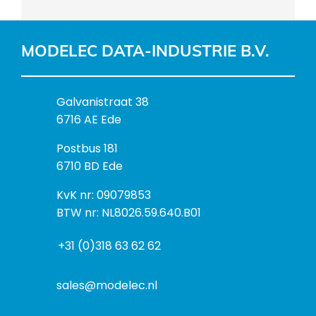
MODELEC DATA-INDUSTRIE B.V.
B
Galvanistraat 38
e
6716 AE Ede
z
P
Postbus 181
o
o
6710 BD Ede
e
s
k
I
KvK nr: 09079853
t
a
n
BTW nr: NL8026.59.640.B01
a
d
f
d
r
+31 (0)318 63 62 62
o
r
e
r
e
s
m
sales@modelec.nl
s
a