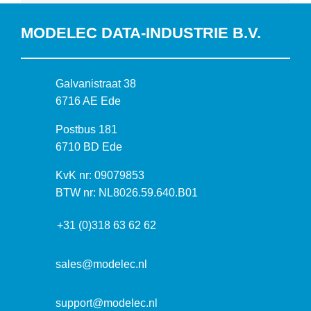
MODELEC DATA-INDUSTRIE B.V.
B
Galvanistraat 38
e
6716 AE Ede
z
P
Postbus 181
o
o
6710 BD Ede
e
s
k
I
KvK nr: 09079853
t
a
n
BTW nr: NL8026.59.640.B01
a
d
f
d
r
+31 (0)318 63 62 62
o
r
e
r
e
s
m
sales@modelec.nl
s
a
t
support@modelec.nl