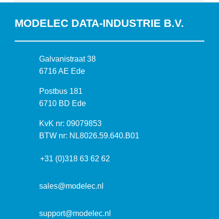
MODELEC DATA-INDUSTRIE B.V.
B
Galvanistraat 38
e
6716 AE Ede
z
P
Postbus 181
o
o
6710 BD Ede
e
s
k
I
KvK nr: 09079853
t
a
n
BTW nr: NL8026.59.640.B01
a
d
f
d
r
+31 (0)318 63 62 62
o
r
e
r
e
s
m
sales@modelec.nl
s
a
t
support@modelec.nl