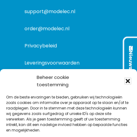
a
t
support@modelec.nl
i
e
order@modelec.nl
Privacybeleid
Nieuwsbrief
Leveringsvoorwaarden
Beheer cookie
toestemming
VOLG ONS OP:
Om de beste ervaringen te bieden, gebruiken wij technologieën
zoals cookies om informatie over je apparaat op te slaan en/of te
raadplegen. Door in te stemmen met deze technologieën kunnen
L
T
F
Y
C
wij gegevens zoals surfgedrag of unieke ID's op deze site
i
w
a
o
o
verwerken. Als je geen toestemming geeft of uw toestemming
intrekt, kan dit een nadelige invloed hebben op bepaalde functies
n
i
c
u
n
en mogelijkheden.
k
t
e
T
t