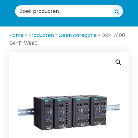
Zoeken
naar:
Home
»
Producten
»
Geen categorie
»
DRP-A100-
E4-T-Win10