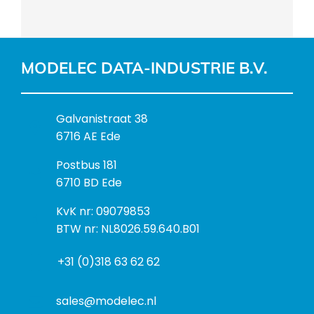
MODELEC DATA-INDUSTRIE B.V.
B
Galvanistraat 38
e
6716 AE Ede
z
P
Postbus 181
o
o
6710 BD Ede
e
s
k
I
KvK nr: 09079853
t
a
n
BTW nr: NL8026.59.640.B01
a
d
f
d
r
+31 (0)318 63 62 62
o
r
e
r
e
s
m
sales@modelec.nl
s