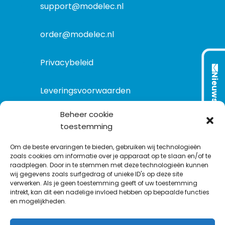
t
support@modelec.nl
i
e
order@modelec.nl
Privacybeleid
Nieuwsbrief
Leveringsvoorwaarden
Beheer cookie
toestemming
VOLG ONS OP:
Om de beste ervaringen te bieden, gebruiken wij technologieën
zoals cookies om informatie over je apparaat op te slaan en/of te
raadplegen. Door in te stemmen met deze technologieën kunnen
L
T
F
Y
C
wij gegevens zoals surfgedrag of unieke ID's op deze site
i
w
a
o
o
verwerken. Als je geen toestemming geeft of uw toestemming
intrekt, kan dit een nadelige invloed hebben op bepaalde functies
n
i
c
u
n
en mogelijkheden.
k
t
e
T
t
e
t
b
u
a