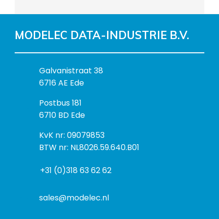
MODELEC DATA-INDUSTRIE B.V.
B
Galvanistraat 38
e
6716 AE Ede
z
P
Postbus 181
o
o
6710 BD Ede
e
s
k
I
KvK nr: 09079853
t
a
n
BTW nr: NL8026.59.640.B01
a
d
f
d
r
+31 (0)318 63 62 62
o
r
e
r
e
s
m
sales@modelec.nl
s
a