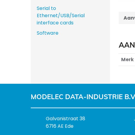
Serial to
Ethernet/USB/Serial
Aanv
interface cards
Software
AAN
Merk
MODELEC DATA-INDUSTRIE B.V
B
Galvanistraat 38
e
6716 AE Ede
z