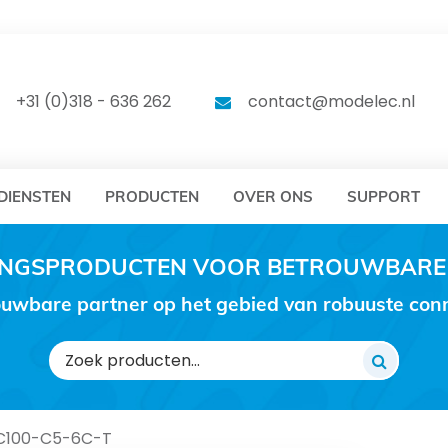
DELEC
MODELEC
+31 (0)318 - 636 262
contact@modelec.nl
DIENSTEN
PRODUCTEN
OVER ONS
SUPPORT
RINGSPRODUCTEN VOOR BETROUWBARE
uwbare partner op het gebied van robuuste conne
Zoeken
naar:
C100-C5-6C-T