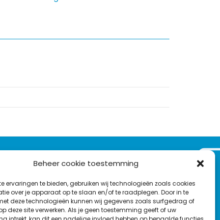
VOLG ONS OP:
Beheer cookie toestemming
Nieuwsbrief
e ervaringen te bieden, gebruiken wij technologieën zoals cookies
L
F
Y
C
ie over je apparaat op te slaan en/of te raadplegen. Door in te
t deze technologieën kunnen wij gegevens zoals surfgedrag of
i
a
o
o
 op deze site verwerken. Als je geen toestemming geeft of uw
T
n
c
u
n
g intrekt, kan dit een nadelige invloed hebben op bepaalde functies