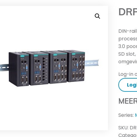
DRP
DIN-rai
process
3.0 poor
SD slot
omgevi
Log-in o
Log
MEER
Series:
SKU:
DR
Categor