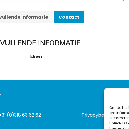
ullende informatie
Contact
VULLENDE INFORMATIE
Moxa
.
Om de best
om informat
+31 (0)318 63 62 62
Privacybeleid
stemmen me
unieke ID's
toestemmin