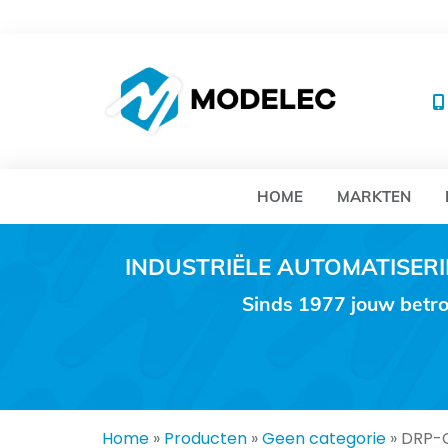
MO
HOME
MARKTEN
INDUSTRIËLE AUTOMATISE
Sinds 1977 jouw betro
Home
»
Producten
»
Geen categorie
»
DRP-