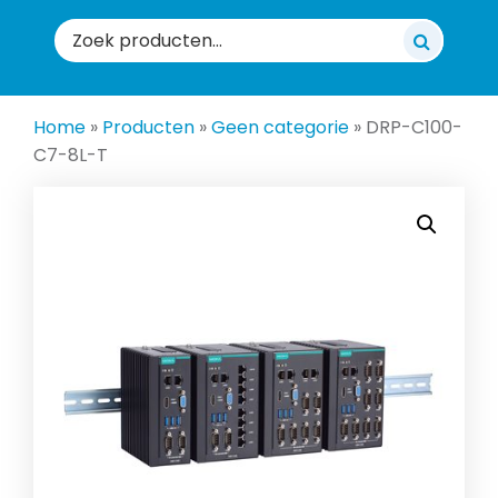
Zoeken
naar:
Home
»
Producten
»
Geen categorie
»
DRP-C100-
C7-8L-T