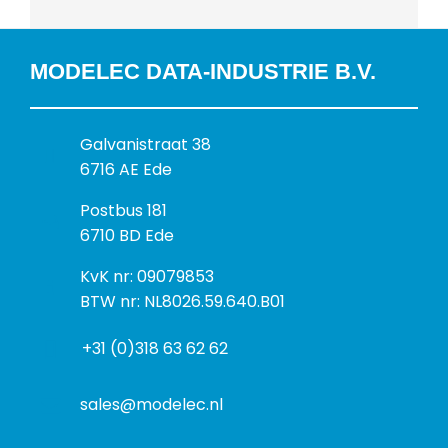
MODELEC DATA-INDUSTRIE B.V.
B
Galvanistraat 38
e
6716 AE Ede
z
P
Postbus 181
o
o
6710 BD Ede
e
s
k
I
KvK nr: 09079853
t
a
n
BTW nr: NL8026.59.640.B01
a
d
f
d
r
+31 (0)318 63 62 62
o
r
e
r
e
s
m
sales@modelec.nl
s
a