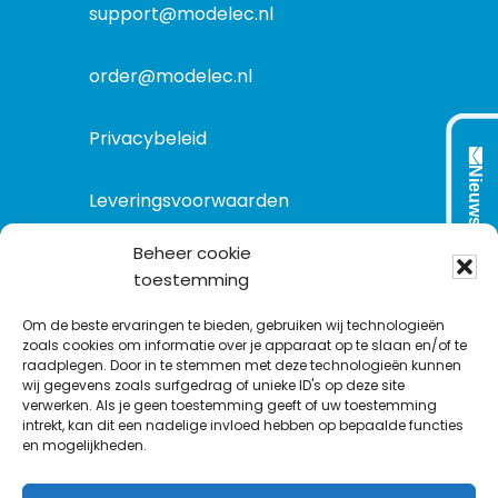
t
support@modelec.nl
i
e
order@modelec.nl
Privacybeleid
Nieuwsbrief
Leveringsvoorwaarden
Beheer cookie
toestemming
VOLG ONS OP:
Om de beste ervaringen te bieden, gebruiken wij technologieën
zoals cookies om informatie over je apparaat op te slaan en/of te
raadplegen. Door in te stemmen met deze technologieën kunnen
L
T
F
Y
C
wij gegevens zoals surfgedrag of unieke ID's op deze site
i
w
a
o
o
verwerken. Als je geen toestemming geeft of uw toestemming
intrekt, kan dit een nadelige invloed hebben op bepaalde functies
n
i
c
u
n
en mogelijkheden.
k
t
e
T
t
e
t
b
u
a