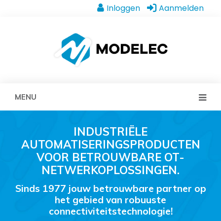
Inloggen
Aanmelden
MENU
INDUSTRIËLE
AUTOMATISERINGSPRODUCTEN
VOOR BETROUWBARE OT-
NETWERKOPLOSSINGEN.
Sinds 1977 jouw betrouwbare partner op
het gebied van robuuste
connectiviteitstechnologie!