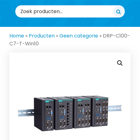
Zoeken
naar:
Home
»
Producten
»
Geen categorie
»
DRP-C100-
C7-T-Win10