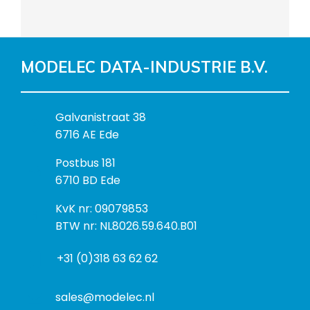
MODELEC DATA-INDUSTRIE B.V.
B
Galvanistraat 38
e
6716 AE Ede
z
P
Postbus 181
o
o
6710 BD Ede
e
s
k
I
KvK nr: 09079853
t
a
n
BTW nr: NL8026.59.640.B01
a
d
f
d
r
+31 (0)318 63 62 62
o
r
e
r
e
s
m
sales@modelec.nl
s