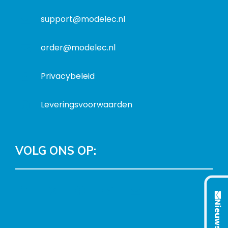
a
t
support@modelec.nl
i
e
order@modelec.nl
Privacybeleid
Leveringsvoorwaarden
VOLG ONS OP:
L
T
F
Y
C
i
w
a
o
o
Nieuwsbrief
n
i
c
u
n
k
t
e
T
t