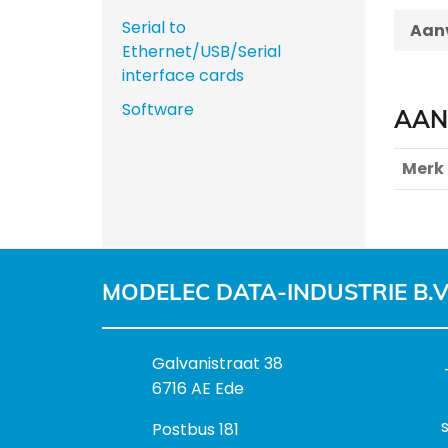
Serial to
Aanv
Ethernet/USB/Serial
interface cards
Software
AAN
Merk
MODELEC DATA-INDUSTRIE B.V
B
Galvanistraat 38
e
6716 AE Ede
z
P
Postbus 181
o