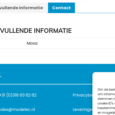
ullende informatie
Contact
VULLENDE INFORMATIE
Moxa
.
Om de best
om informat
+31 (0)318 63 62 62
Privacybeleid
stemmen me
unieke ID's
toestemmin
sales@modelec.nl
Leveringsvoorwaard
en mogelij