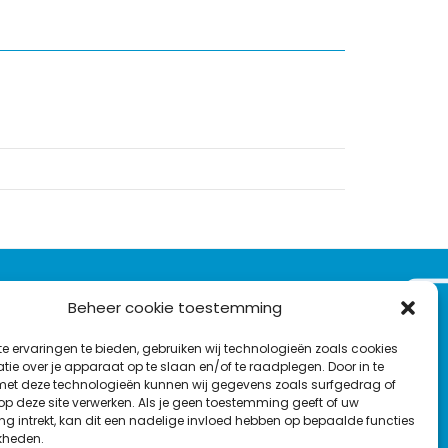
VOLG ONS OP:
Beheer cookie toestemming
Nieuwsbrief
e ervaringen te bieden, gebruiken wij technologieën zoals cookies
L
F
Y
C
ie over je apparaat op te slaan en/of te raadplegen. Door in te
t deze technologieën kunnen wij gegevens zoals surfgedrag of
i
a
o
o
T
 op deze site verwerken. Als je geen toestemming geeft of uw
n
c
u
n
g intrekt, kan dit een nadelige invloed hebben op bepaalde functies
en
w
k
e
T
t
kheden.