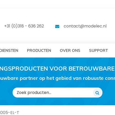
DELEC
MODELEC
+31 (0)318 - 636 262
contact@modelec.nl
DIENSTEN
PRODUCTEN
OVER ONS
SUPPORT
RINGSPRODUCTEN VOOR BETROUWBARE
uwbare partner op het gebied van robuuste conne
Zoeken
naar:
005-EL-T