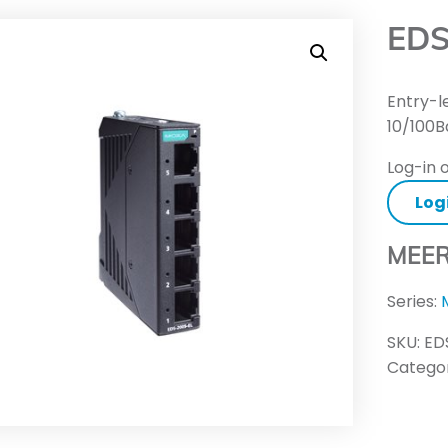
EDS
Entry-l
10/100B
Log-in o
Log
MEER
Series:
SKU:
ED
Categor