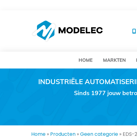
MO
HOME
MARKTEN
INDUSTRIËLE AUTOMATISE
Sinds 1977 jouw betro
Home
»
Producten
»
Geen categorie
»
EDS-2