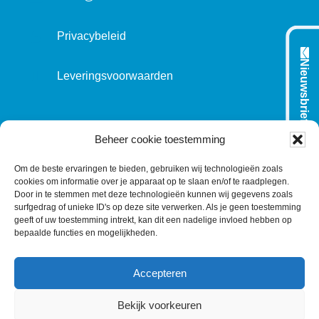
Privacybeleid
Nieuwsbrief
Leveringsvoorwaarden
VOLG ONS OP:
Beheer cookie toestemming
Om de beste ervaringen te bieden, gebruiken wij technologieën zoals
cookies om informatie over je apparaat op te slaan en/of te raadplegen.
L
T
F
Y
C
Door in te stemmen met deze technologieën kunnen wij gegevens zoals
surfgedrag of unieke ID's op deze site verwerken. Als je geen toestemming
i
w
a
o
o
geeft of uw toestemming intrekt, kan dit een nadelige invloed hebben op
n
i
c
u
n
bepaalde functies en mogelijkheden.
k
t
e
T
t
e
t
b
u
a
Accepteren
d
e
o
b
c
I
r
o
e
t
Bekijk voorkeuren
n
k