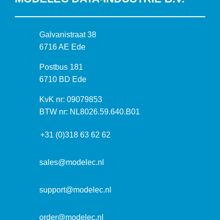
B
Galvanistraat 38
e
6716 AE Ede
z
P
Postbus 181
o
o
6710 BD Ede
e
s
k
I
KvK nr: 09079853
t
a
n
BTW nr: NL8026.59.640.B01
a
d
f
d
r
+31 (0)318 63 62 62
o
r
e
r
e
s
m
sales@modelec.nl
s
a
t
support@modelec.nl
i
e
order@modelec.nl