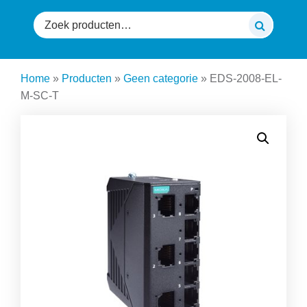
Zoeken
naar:
Home
»
Producten
»
Geen categorie
»
EDS-2008-EL-
M-SC-T