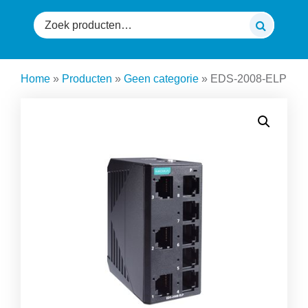
Zoeken
naar:
Home
»
Producten
»
Geen categorie
»
EDS-2008-ELP