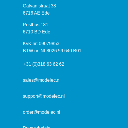
B
Galvanistraat 38
e
6716 AE Ede
z
P
Postbus 181
o
o
6710 BD Ede
e
s
k
I
KvK nr: 09079853
t
a
n
BTW nr: NL8026.59.640.B01
a
d
f
d
r
+31 (0)318 63 62 62
o
r
e
r
e
s
m
sales@modelec.nl
s
a
t
support@modelec.nl
i
e
order@modelec.nl