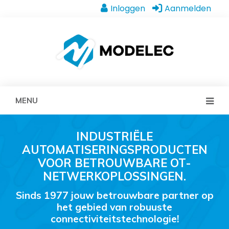
Inloggen
Aanmelden
MENU
INDUSTRIËLE
AUTOMATISERINGSPRODUCTEN
VOOR BETROUWBARE OT-
NETWERKOPLOSSINGEN.
Sinds 1977 jouw betrouwbare partner op
het gebied van robuuste
connectiviteitstechnologie!