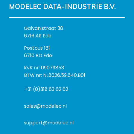
MODELEC DATA-INDUSTRIE B.V.
B
Galvanistraat 38
e
6716 AE Ede
z
P
Postbus 181
o
o
6710 BD Ede
e
s
k
I
KvK nr: 09079853
t
a
n
BTW nr: NL8026.59.640.B01
a
d
f
d
r
+31 (0)318 63 62 62
o
r
e
r
e
s
m
sales@modelec.nl
s
a
t
support@modelec.nl
i