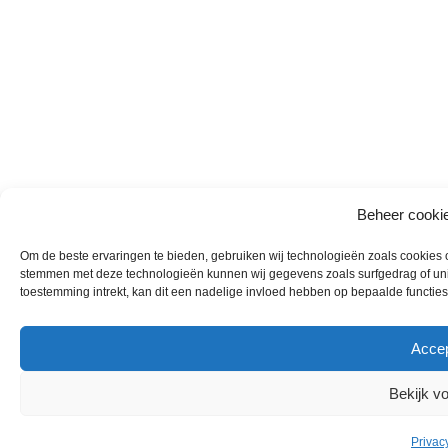
Beheer cooki
Om de beste ervaringen te bieden, gebruiken wij technologieën zoals cookies om
stemmen met deze technologieën kunnen wij gegevens zoals surfgedrag of unie
toestemming intrekt, kan dit een nadelige invloed hebben op bepaalde functie
Accep
Bekijk v
Privac