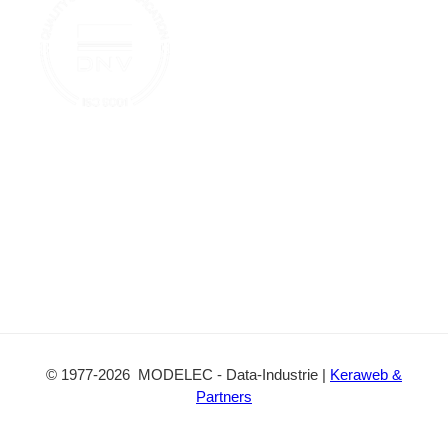
t
o
b
a
k
e
c
t
©
1977
-2026
MODELEC
-
Data-Industrie
|
Keraweb &
Partners