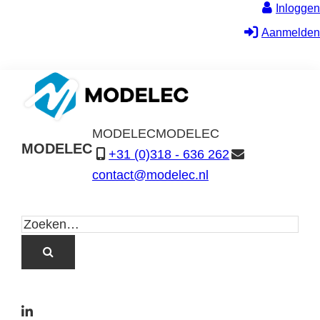
Inloggen
Aanmelden
MODELEC
MODELEC
MODELEC
+31 (0)318 - 636 262
Data-
contact@modelec.nl
Industrie
L