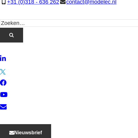
+31 (0)318 - 636 262
contact@modelec.nl
LinkedIn
Twitter
Facebook
YouTube
Contact
Nieuwsbrief