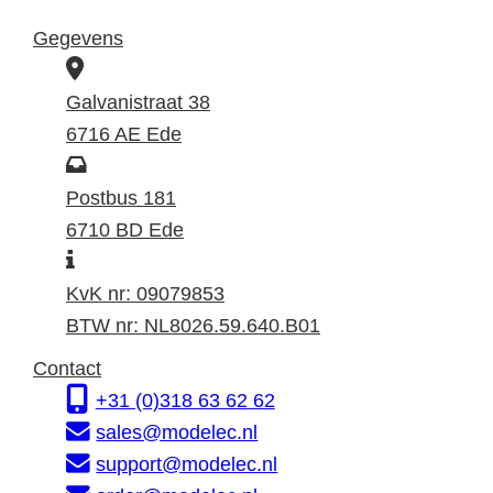
Gegevens
B
e
Galvanistraat 38
z
6716 AE Ede
o
P
e
o
Postbus 181
k
s
6710 BD Ede
I
a
t
n
d
a
KvK nr: 09079853
f
r
d
BTW nr: NL8026.59.640.B01
o
e
r
Contact
r
s
e
+31 (0)318 63 62 62
m
s
sales@modelec.nl
a
support@modelec.nl
t