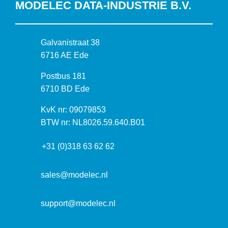
MODELEC DATA-INDUSTRIE B.V.
B
Galvanistraat 38
e
6716 AE Ede
z
P
Postbus 181
o
o
6710 BD Ede
e
s
k
I
KvK nr: 09079853
t
a
n
BTW nr: NL8026.59.640.B01
a
d
f
d
r
+31 (0)318 63 62 62
o
r
e
r
e
s
m
sales@modelec.nl
s
a
t
support@modelec.nl
i
e