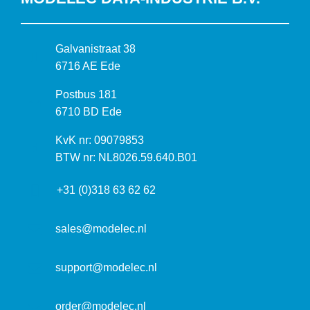
B
Galvanistraat 38
e
6716 AE Ede
z
P
Postbus 181
o
o
6710 BD Ede
e
s
k
I
KvK nr: 09079853
t
a
n
BTW nr: NL8026.59.640.B01
a
d
f
d
r
+31 (0)318 63 62 62
o
r
e
r
e
s
m
sales@modelec.nl
s
a
t
support@modelec.nl
i
e
order@modelec.nl