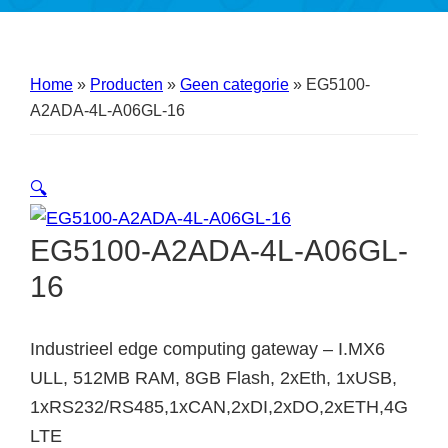
Home
»
Producten
»
Geen categorie
»
EG5100-
A2ADA-4L-A06GL-16
🔍
EG5100-A2ADA-4L-A06GL-
16
Industrieel edge computing gateway – I.MX6
ULL, 512MB RAM, 8GB Flash, 2xEth, 1xUSB,
1xRS232/RS485,1xCAN,2xDI,2xDO,2xETH,4G
LTE