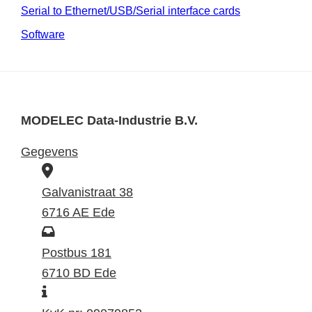
Serial to Ethernet/USB/Serial interface cards
Software
MODELEC Data-Industrie B.V.
Gegevens
B
e
Galvanistraat 38
z
6716 AE Ede
o
P
e
o
Postbus 181
k
s
6710 BD Ede
I
a
t