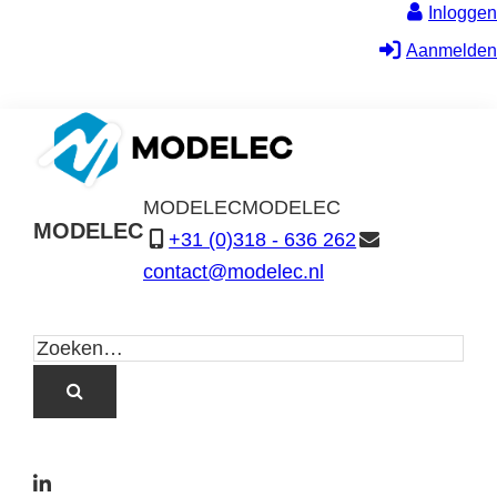
Inloggen
Aanmelden
MODELEC
MODELEC
MODELEC
+31 (0)318 - 636 262
Data-
contact@modelec.nl
Industrie
L