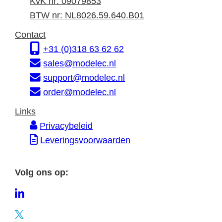
n
d
a
KvK nr: 09079853
f
r
d
BTW nr: NL8026.59.640.B01
o
e
r
Contact
r
s
e
+31 (0)318 63 62 62
m
s
sales@modelec.nl
a
support@modelec.nl
t
order@modelec.nl
i
Links
e
Privacybeleid
Leveringsvoorwaarden
Volg ons op:
L
i
T