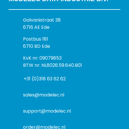
B
Galvanistraat 38
e
6716 AE Ede
z
P
Postbus 181
o
o
6710 BD Ede
e
s
k
I
KvK nr: 09079853
t
a
n
BTW nr: NL8026.59.640.B01
a
d
f
d
r
+31 (0)318 63 62 62
o
r
e
r
e
s
m
sales@modelec.nl
s
a
t
support@modelec.nl
i
e
order@modelec.nl