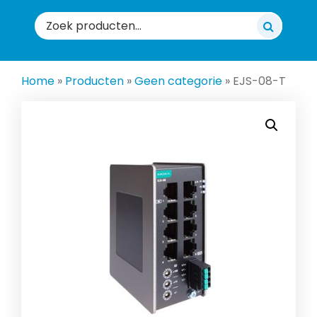
Zoeken
naar:
Home
»
Producten
»
Geen categorie
»
EJS-08-T