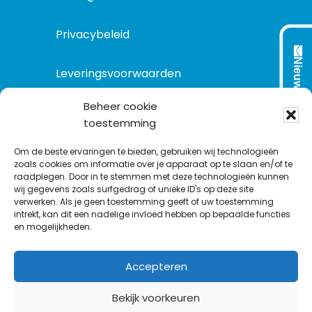
Privacybeleid
Nieuwsbrief
Leveringsvoorwaarden
Beheer cookie
toestemming
VOLG ONS OP:
Om de beste ervaringen te bieden, gebruiken wij technologieën
zoals cookies om informatie over je apparaat op te slaan en/of te
raadplegen. Door in te stemmen met deze technologieën kunnen
L
T
F
Y
C
wij gegevens zoals surfgedrag of unieke ID's op deze site
i
w
a
o
o
verwerken. Als je geen toestemming geeft of uw toestemming
intrekt, kan dit een nadelige invloed hebben op bepaalde functies
n
i
c
u
n
en mogelijkheden.
k
t
e
T
t
e
t
b
u
a
Accepteren
d
e
o
b
c
I
r
o
e
t
Bekijk voorkeuren
n
k