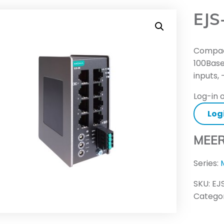
EJS
Compact
100Base
inputs,
Log-in o
Log
MEER
Series:
SKU:
EJ
Categor