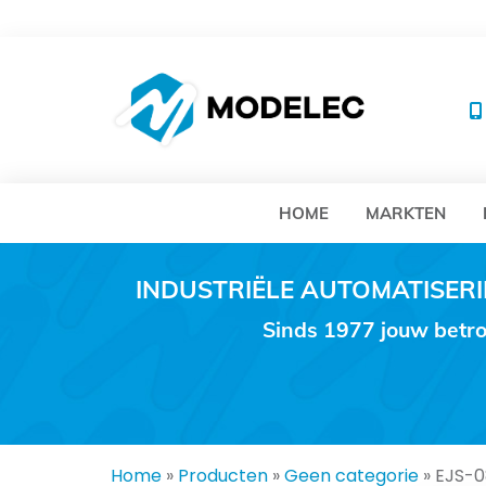
MO
HOME
MARKTEN
INDUSTRIËLE AUTOMATISE
Sinds 1977 jouw betro
Home
»
Producten
»
Geen categorie
»
EJS-0