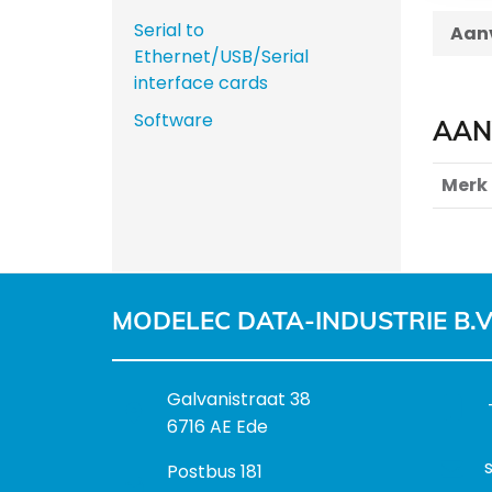
Serial to
Aanv
Ethernet/USB/Serial
interface cards
Software
AAN
Merk
MODELEC DATA-INDUSTRIE B.V
B
Galvanistraat 38
e
6716 AE Ede
z
P
Postbus 181
o