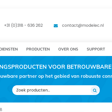
DELEC
MODELEC
+31 (0)318 - 636 262
contact@modelec.nl
DIENSTEN
PRODUCTEN
OVER ONS
SUPPORT
RINGSPRODUCTEN VOOR BETROUWBARE
uwbare partner op het gebied van robuuste conne
Zoeken
naar:
8