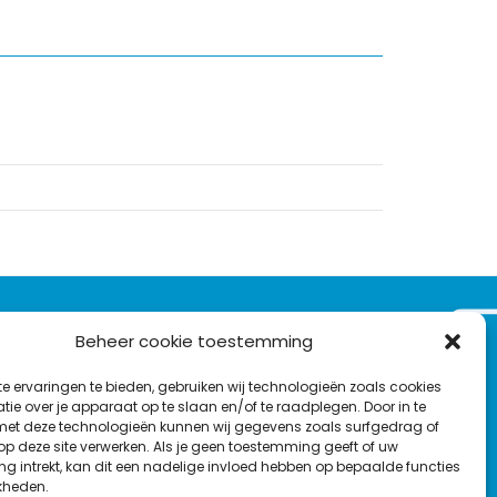
VOLG ONS OP:
Beheer cookie toestemming
Nieuwsbrief
e ervaringen te bieden, gebruiken wij technologieën zoals cookies
L
F
Y
C
ie over je apparaat op te slaan en/of te raadplegen. Door in te
t deze technologieën kunnen wij gegevens zoals surfgedrag of
i
a
o
o
T
 op deze site verwerken. Als je geen toestemming geeft of uw
n
c
u
n
g intrekt, kan dit een nadelige invloed hebben op bepaalde functies
en
w
k
e
T
t
kheden.