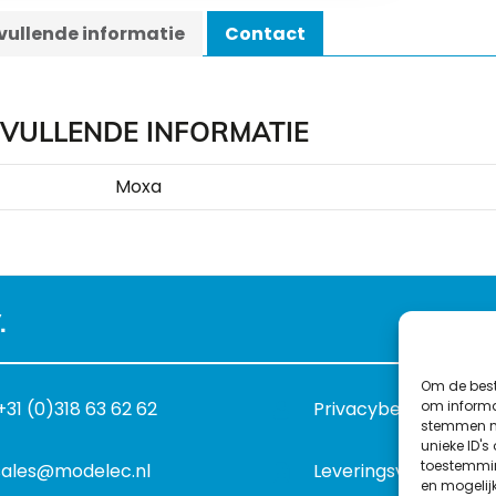
ullende informatie
Contact
VULLENDE INFORMATIE
Moxa
.
Om de best
om informat
+31 (0)318 63 62 62
Privacybeleid
stemmen me
unieke ID's
toestemmin
sales@modelec.nl
Leveringsvoorwaard
en mogelij