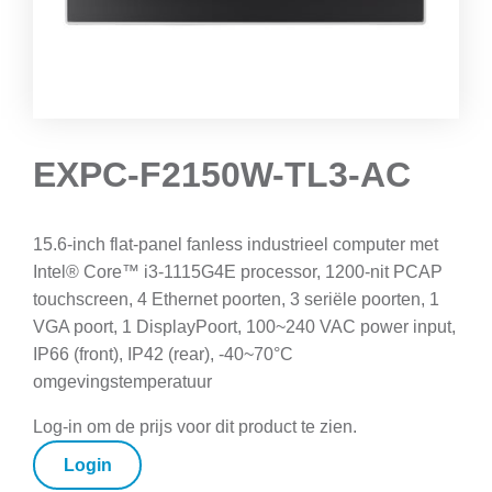
EXPC-F2150W-TL3-AC
15.6-inch flat-panel fanless industrieel computer met
Intel® Core™ i3-1115G4E processor, 1200-nit PCAP
touchscreen, 4 Ethernet poorten, 3 seriële poorten, 1
VGA poort, 1 DisplayPoort, 100~240 VAC power input,
IP66 (front), IP42 (rear), -40~70°C
omgevingstemperatuur
Log-in om de prijs voor dit product te zien.
Login