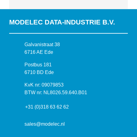
MODELEC DATA-INDUSTRIE B.V.
B
Galvanistraat 38
e
6716 AE Ede
z
P
Postbus 181
o
o
6710 BD Ede
e
s
k
I
KvK nr: 09079853
t
a
n
BTW nr: NL8026.59.640.B01
a
d
f
d
r
+31 (0)318 63 62 62
o
r
e
r
e
s
m
sales@modelec.nl
s
a