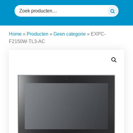
Zoeken
naar:
Home
»
Producten
»
Geen categorie
»
EXPC-
F2150W-TL3-AC