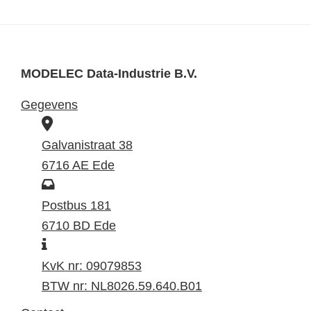
MODELEC Data-Industrie B.V.
Gegevens
B
e
Galvanistraat 38
z
6716 AE Ede
o
P
e
o
Postbus 181
k
s
6710 BD Ede
I
a
t
n
d
a
KvK nr: 09079853
f
r
d
BTW nr: NL8026.59.640.B01
o
e
r