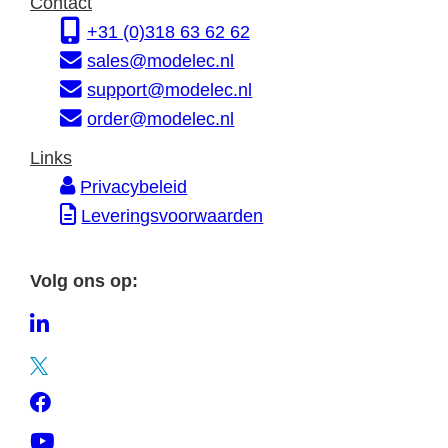
Contact
r
s
e
+31 (0)318 63 62 62
m
s
sales@modelec.nl
a
support@modelec.nl
t
order@modelec.nl
i
Links
e
Privacybeleid
Leveringsvoorwaarden
Volg ons op:
L
i
T
n
w
F
k
i
a
e
Y