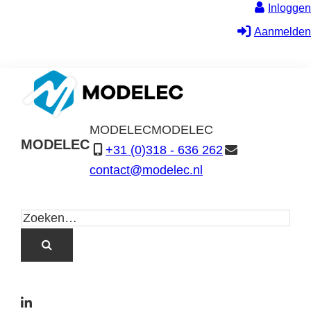
Inloggen
Aanmelden
MODELEC
MODELEC
MODELEC
+31 (0)318 - 636 262
Data-
contact@modelec.nl
Industrie
L