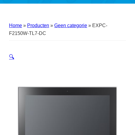
Home
»
Producten
»
Geen categorie
»
EXPC-
F2150W-TL7-DC
🔍