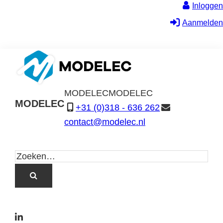
Inloggen
Aanmelden
MODELEC
MODELEC
MODELEC
+31 (0)318 - 636 262
Data-
contact@modelec.nl
Industrie
L