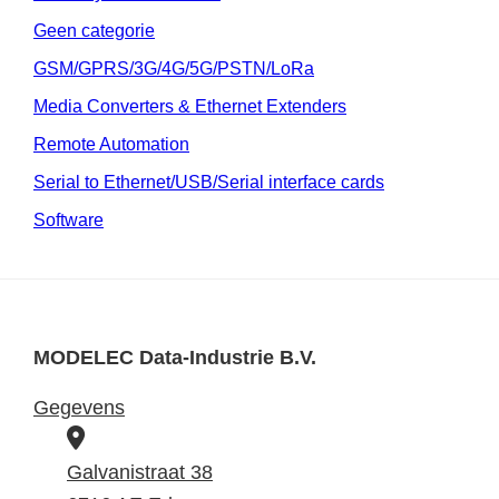
Geen categorie
GSM/GPRS/3G/4G/5G/PSTN/LoRa
Media Converters & Ethernet Extenders
Remote Automation
Serial to Ethernet/USB/Serial interface cards
Software
MODELEC Data-Industrie B.V.
Gegevens
B
e
Galvanistraat 38