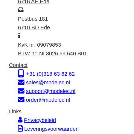
z
6716 AE Ede
o
P
e
o
Postbus 181
k
s
6710 BD Ede
I
a
t
n
d
a
KvK nr: 09079853
f
r
d
BTW nr: NL8026.59.640.B01
o
e
r
Contact
r
s
e
+31 (0)318 63 62 62
m
s
sales@modelec.nl
a
support@modelec.nl
t
order@modelec.nl
i
Links
e
Privacybeleid
Leveringsvoorwaarden