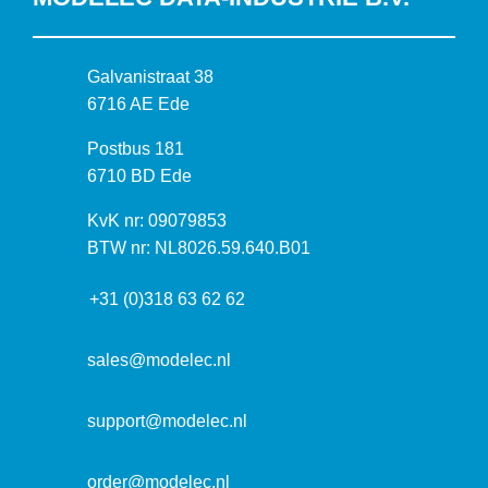
B
Galvanistraat 38
e
6716 AE Ede
z
P
Postbus 181
o
o
6710 BD Ede
e
s
k
I
KvK nr: 09079853
t
a
n
BTW nr: NL8026.59.640.B01
a
d
f
d
r
+31 (0)318 63 62 62
o
r
e
r
e
s
m
sales@modelec.nl
s
a
t
support@modelec.nl
i
e
order@modelec.nl