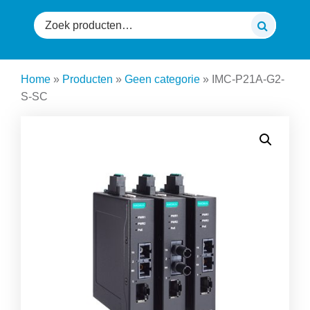
Zoeken
naar:
Home
»
Producten
»
Geen categorie
»
IMC-P21A-G2-
S-SC