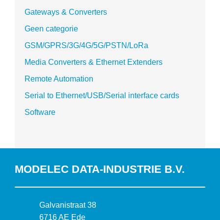
Gateways & Converters
Geen categorie
GSM/GPRS/3G/4G/5G/PSTN/LoRa
Media Converters & Ethernet Extenders
Remote Automation
Serial to Ethernet/USB/Serial interface cards
Software
MODELEC DATA-INDUSTRIE B.V.
B
Galvanistraat 38
e
6716 AE Ede