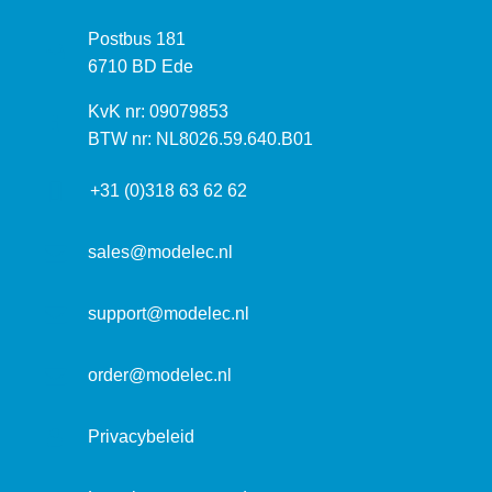
z
P
Postbus 181
o
o
6710 BD Ede
e
s
k
I
KvK nr: 09079853
t
a
n
BTW nr: NL8026.59.640.B01
a
d
f
d
r
+31 (0)318 63 62 62
o
r
e
r
e
s
m
sales@modelec.nl
s
a
t
support@modelec.nl
i
e
order@modelec.nl
Privacybeleid