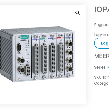
IOP
Rugged 
Log-in o
Log
MEER
Series:
SKU:
io
Categor