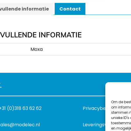
ullende informatie
Contact
VULLENDE INFORMATIE
Moxa
.
Om de best
om informat
+31 (0)318 63 62 62
Privacybeleid
stemmen me
unieke ID's
toestemmin
sales@modelec.nl
Leveringsvoorwaard
en mogelij