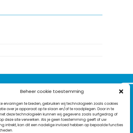
VOLG ONS OP:
Beheer cookie toestemming
Nieuwsbrief
e ervaringen te bieden, gebruiken wij technologieën zoals cookies
L
F
Y
C
ie over je apparaat op te slaan en/of te raadplegen. Door in te
t deze technologieën kunnen wij gegevens zoals surfgedrag of
i
a
o
o
T
 op deze site verwerken. Als je geen toestemming geeft of uw
n
c
u
n
g intrekt, kan dit een nadelige invloed hebben op bepaalde functies
en
w
k
e
T
t
kheden.