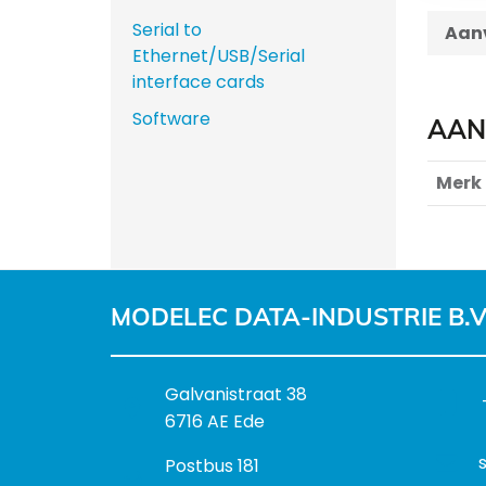
Serial to
Aanv
Ethernet/USB/Serial
interface cards
Software
AAN
Merk
MODELEC DATA-INDUSTRIE B.V
B
Galvanistraat 38
e
6716 AE Ede
z
P
Postbus 181
o