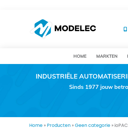
MO
HOME
MARKTEN
INDUSTRIËLE AUTOMATISE
Sinds 1977 jouw betro
Home
»
Producten
»
Geen categorie
»
ioPAC