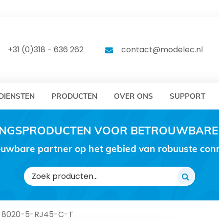
DELEC
MODELEC
+31 (0)318 - 636 262
contact@modelec.nl
DIENSTEN
PRODUCTEN
OVER ONS
SUPPORT
RINGSPRODUCTEN VOOR BETROUWBARE
uwbare partner op het gebied van robuuste conne
Zoeken
naar:
 8020-5-RJ45-C-T