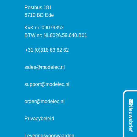
z
P
Postbus 181
o
o
6710 BD Ede
e
s
k
I
KvK nr: 09079853
t
a
n
BTW nr: NL8026.59.640.B01
a
d
f
d
r
+31 (0)318 63 62 62
o
r
e
r
e
s
m
sales@modelec.nl
s
a
t
support@modelec.nl
i
e
order@modelec.nl
Nieuwsbrief
Privacybeleid
Leveringsvoorwaarden