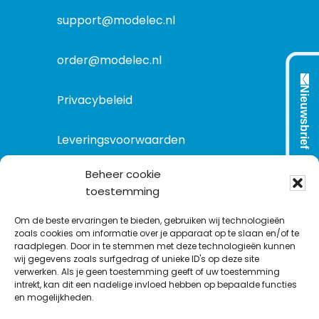
t
support@modelec.nl
i
e
order@modelec.nl
Nieuwsbrief
Privacybeleid
Leveringsvoorwaarden
Beheer cookie
toestemming
VOLG ONS OP:
Om de beste ervaringen te bieden, gebruiken wij technologieën
zoals cookies om informatie over je apparaat op te slaan en/of te
raadplegen. Door in te stemmen met deze technologieën kunnen
L
T
F
Y
C
wij gegevens zoals surfgedrag of unieke ID's op deze site
i
w
a
o
o
verwerken. Als je geen toestemming geeft of uw toestemming
intrekt, kan dit een nadelige invloed hebben op bepaalde functies
n
i
c
u
n
en mogelijkheden.
k
t
e
T
t