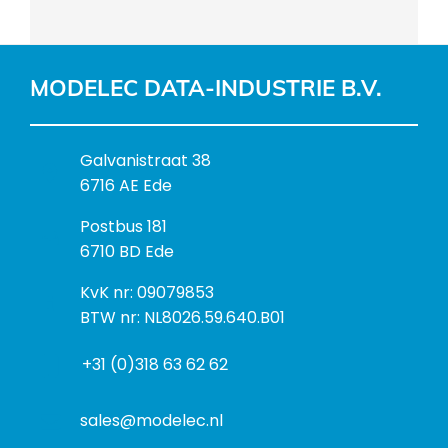
MODELEC DATA-INDUSTRIE B.V.
B
Galvanistraat 38
e
6716 AE Ede
z
P
Postbus 181
o
o
6710 BD Ede
e
s
k
I
KvK nr: 09079853
t
a
n
BTW nr: NL8026.59.640.B01
a
d
f
d
r
+31 (0)318 63 62 62
o
r
e
r
e
s
m
sales@modelec.nl
s
a