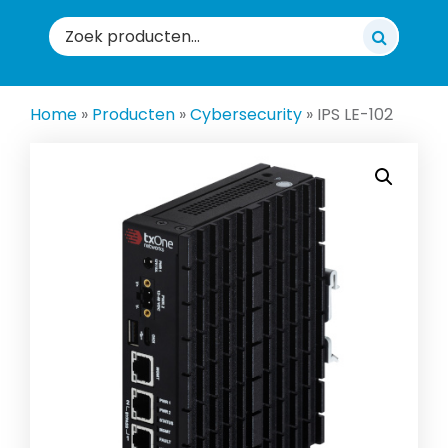
Zoeken
naar:
Home
»
Producten
»
Cybersecurity
»
IPS LE-102