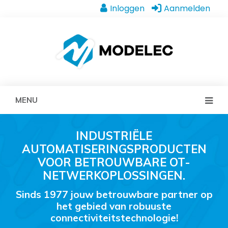
Inloggen
Aanmelden
MENU
INDUSTRIËLE
AUTOMATISERINGSPRODUCTEN
VOOR BETROUWBARE OT-
NETWERKOPLOSSINGEN.
Sinds 1977 jouw betrouwbare partner op
het gebied van robuuste
connectiviteitstechnologie!