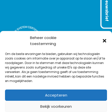
Nieuwsbrief
L
T
F
Y
C
i
w
a
o
o
n
i
c
u
n
k
t
e
T
t
e
t
b
u
a
d
e
o
b
c
Beheer cookie
I
r
o
e
t
toestemming
n
k
Om de beste ervaringen te bieden, gebruiken wij technologieën
zoals cookies om informatie over je apparaat op te slaan en/of te
raadplegen. Door in te stemmen met deze technologieën kunnen
wij gegevens zoals surfgedrag of unieke ID's op deze site
verwerken. Als je geen toestemming geeft of uw toestemming
intrekt, kan dit een nadelige invloed hebben op bepaalde functies
en mogelijkheden.
Accepteren
Bekijk voorkeuren