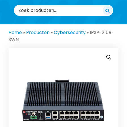
Zoeken
naar:
Home
»
Producten
»
Cybersecurity
»
IPSP-216R-
SWN