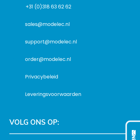
d
r
+31 (0)318 63 62 62
o
r
e
r
e
s
m
sales@modelec.nl
s
a
t
support@modelec.nl
i
e
order@modelec.nl
Privacybeleid
Leveringsvoorwaarden
VOLG ONS OP: