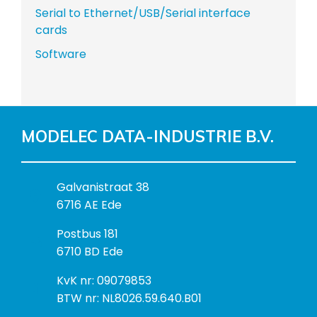
Serial to Ethernet/USB/Serial interface
cards
Software
MODELEC DATA-INDUSTRIE B.V.
B
Galvanistraat 38
e
6716 AE Ede
z
P
Postbus 181
o
o
6710 BD Ede
e
s
k
I
KvK nr: 09079853
t
a
n
BTW nr: NL8026.59.640.B01
a
d
f