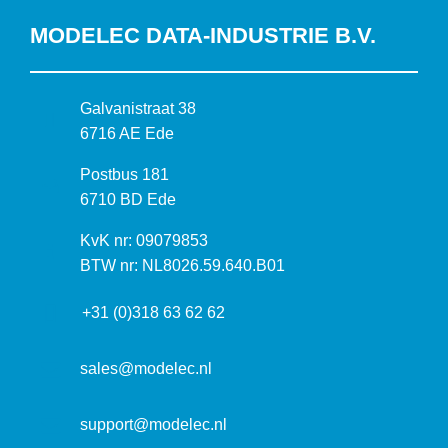
MODELEC DATA-INDUSTRIE B.V.
B
Galvanistraat 38
e
6716 AE Ede
z
P
Postbus 181
o
o
6710 BD Ede
e
s
k
I
KvK nr: 09079853
t
a
n
BTW nr: NL8026.59.640.B01
a
d
f
d
r
+31 (0)318 63 62 62
o
r
e
r
e
s
m
sales@modelec.nl
s
a
t
support@modelec.nl
i