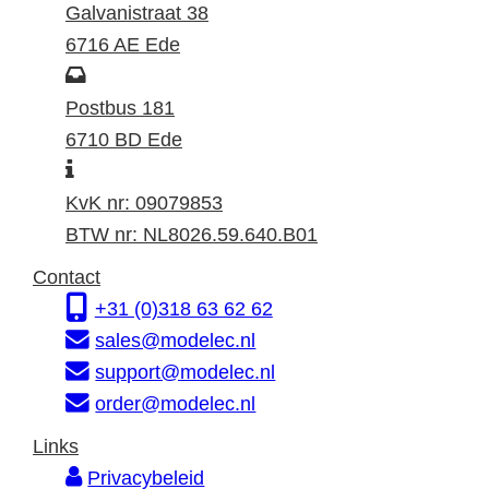
e
Galvanistraat 38
z
6716 AE Ede
o
P
e
o
Postbus 181
k
s
6710 BD Ede
I
a
t
n
d
a
KvK nr: 09079853
f
r
d
BTW nr: NL8026.59.640.B01
o
e
r
Contact
r
s
e
+31 (0)318 63 62 62
m
s
sales@modelec.nl
a
support@modelec.nl
t
order@modelec.nl
i
Links
e
Privacybeleid