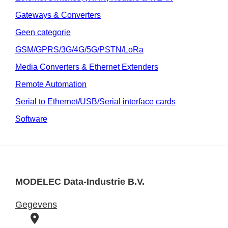
Gateways & Converters
Geen categorie
GSM/GPRS/3G/4G/5G/PSTN/LoRa
Media Converters & Ethernet Extenders
Remote Automation
Serial to Ethernet/USB/Serial interface cards
Software
MODELEC Data-Industrie B.V.
Gegevens
B