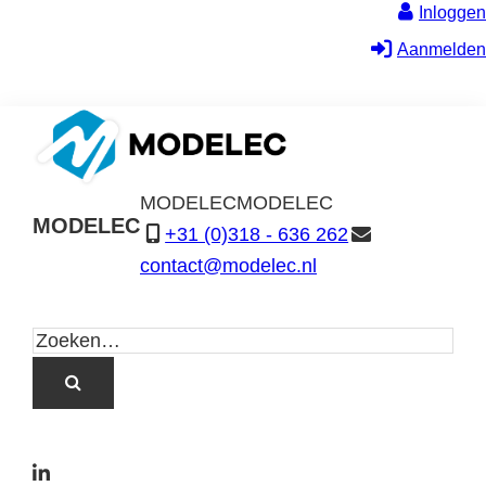
Inloggen
Aanmelden
MODELEC
MODELEC
MODELEC
+31 (0)318 - 636 262
Data-
contact@modelec.nl
Industrie
L