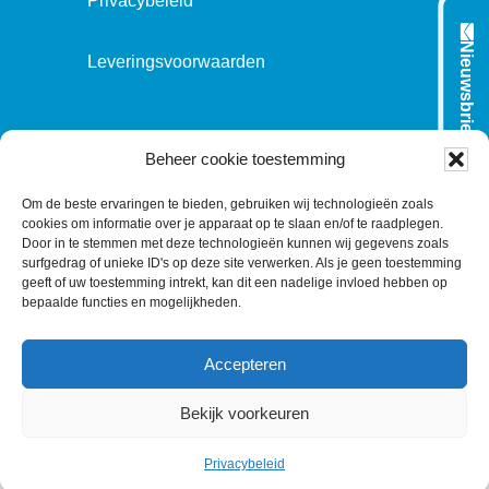
Privacybeleid
Nieuwsbrief
Leveringsvoorwaarden
VOLG ONS OP:
Beheer cookie toestemming
Om de beste ervaringen te bieden, gebruiken wij technologieën zoals
cookies om informatie over je apparaat op te slaan en/of te raadplegen.
L
T
F
Y
C
Door in te stemmen met deze technologieën kunnen wij gegevens zoals
surfgedrag of unieke ID's op deze site verwerken. Als je geen toestemming
i
w
a
o
o
geeft of uw toestemming intrekt, kan dit een nadelige invloed hebben op
n
i
c
u
n
bepaalde functies en mogelijkheden.
k
t
e
T
t
e
t
b
u
a
Accepteren
d
e
o
b
c
I
r
o
e
t
Bekijk voorkeuren
n
k
©
1977
-2026
MODELEC
-
Data-Industrie
|
Keraweb &
Partners
Privacybeleid