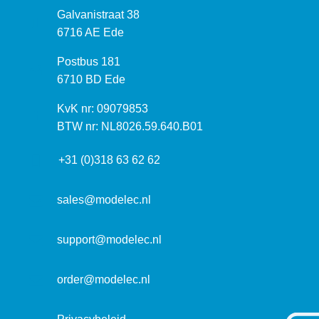
B
Galvanistraat 38
e
6716 AE Ede
z
P
Postbus 181
o
o
6710 BD Ede
e
s
k
I
KvK nr: 09079853
t
a
n
BTW nr: NL8026.59.640.B01
a
d
f
d
r
+31 (0)318 63 62 62
o
r
e
r
e
s
m
sales@modelec.nl
s
a
t
support@modelec.nl
i
e
order@modelec.nl