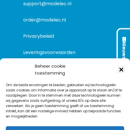
t
support@modelec.nl
i
e
order@modelec.nl
Privacybeleid
Nieuwsbrief
Leveringsvoorwaarden
Beheer cookie
toestemming
VOLG ONS OP:
Om de beste ervaringen te bieden, gebruiken wij technologieën
zoals cookies om informatie over je apparaat op te slaan en/of te
raadplegen. Door in te stemmen met deze technologieën kunnen
L
T
F
Y
C
wij gegevens zoals surfgedrag of unieke ID's op deze site
i
w
a
o
o
verwerken. Als je geen toestemming geeft of uw toestemming
intrekt, kan dit een nadelige invloed hebben op bepaalde functies
n
i
c
u
n
en mogelijkheden.
k
t
e
T
t
e
t
b
u
a