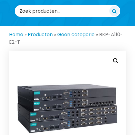
Zoeken
naar:
Home
»
Producten
»
Geen categorie
»
RKP-A110-
E2-T