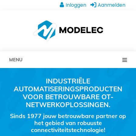
Inloggen
Aanmelden
MENU
INDUSTRIËLE
AUTOMATISERINGSPRODUCTEN
VOOR BETROUWBARE OT-
NETWERKOPLOSSINGEN.
Sinds 1977 jouw betrouwbare partner op
het gebied van robuuste
connectiviteitstechnologie!