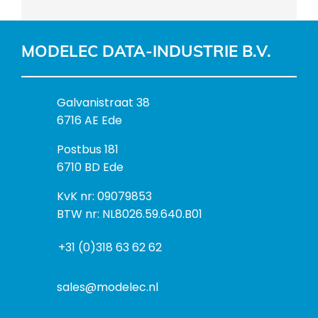
MODELEC DATA-INDUSTRIE B.V.
B
Galvanistraat 38
e
6716 AE Ede
z
P
Postbus 181
o
o
6710 BD Ede
e
s
k
I
KvK nr: 09079853
t
a
n
BTW nr: NL8026.59.640.B01
a
d
f
d
r
+31 (0)318 63 62 62
o
r
e
r
e
s
m
sales@modelec.nl
s
a