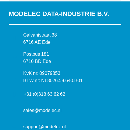
MODELEC DATA-INDUSTRIE B.V.
B
Galvanistraat 38
e
6716 AE Ede
z
P
Postbus 181
o
o
6710 BD Ede
e
s
k
I
KvK nr: 09079853
t
a
n
BTW nr: NL8026.59.640.B01
a
d
f
d
r
+31 (0)318 63 62 62
o
r
e
r
e
s
m
sales@modelec.nl
s
a
t
support@modelec.nl