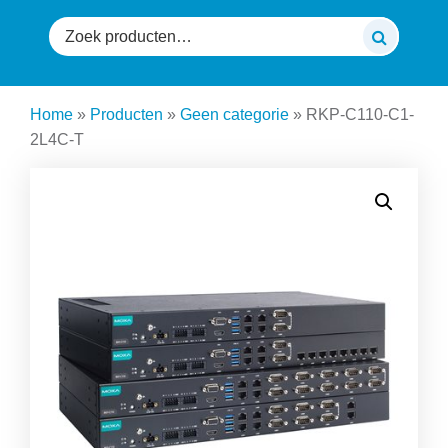
Zoeken
naar:
Home
»
Producten
»
Geen categorie
»
RKP-C110-C1-
2L4C-T