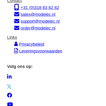
Contact
r
s
e
+31 (0)318 63 62 62
m
s
sales@modelec.nl
a
support@modelec.nl
t
order@modelec.nl
i
Links
e
Privacybeleid
Leveringsvoorwaarden
Volg ons op:
L
i
T
n
w
F
k
i
a
e
Y