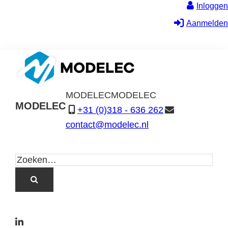
Inloggen
Aanmelden
MODELEC
MODELEC
MODELEC
+31 (0)318 - 636 262
Data-
contact@modelec.nl
Industrie
L