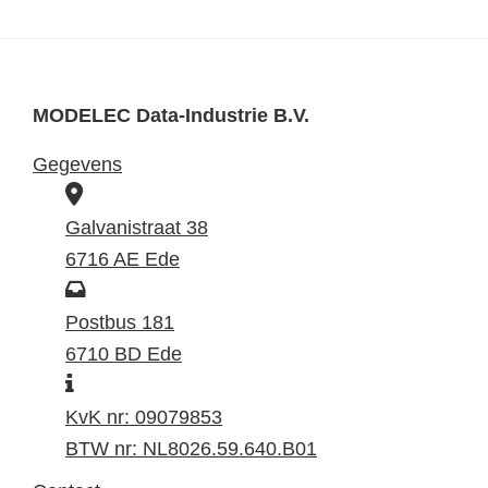
MODELEC Data-Industrie B.V.
Gegevens
B
e
Galvanistraat 38
z
6716 AE Ede
o
P
e
o
Postbus 181
k
s
6710 BD Ede
I
a
t
n
d
a
KvK nr: 09079853
f
r
d
BTW nr: NL8026.59.640.B01
o
e
r